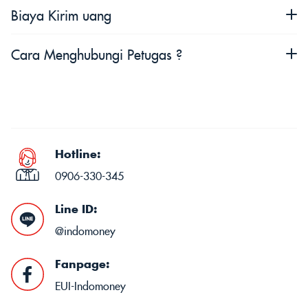
Sekali kirim 30.000 NTD, Batas kirim sebulan 50.000 NTD,
Biaya Kirim uang
Batas Kirim satu Tahun 500.000 NTD dan Pemberitahuan
uang masuk ada di notif Pesan aplikasi Anda
Biaya sekali kirim 150 NTD
Cara Menghubungi Petugas ?
Facebook : IndoMoney Taiwan Line ID : @indomoney Telp :
0906-330-345 Perlindungan Konsumen untuk Layanan
Pengiriman Uang dalam Jumlah Kecil : Financial
Ombudsman Institution (財團法人金融消費評議中心)
Hotline:
0906-330-345
Line ID:
@indomoney
Fanpage:
EUI-Indomoney